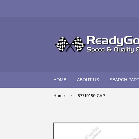
HOME
ABOUT US
SEARCH PAR
›
Home
87719189 CAP