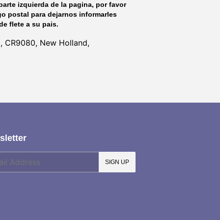
parte izquierda de la pagina, por favor
go postal para dejarnos informarles
de flete a su pais.
l, CR9080, New Holland,
letter
SIGN UP