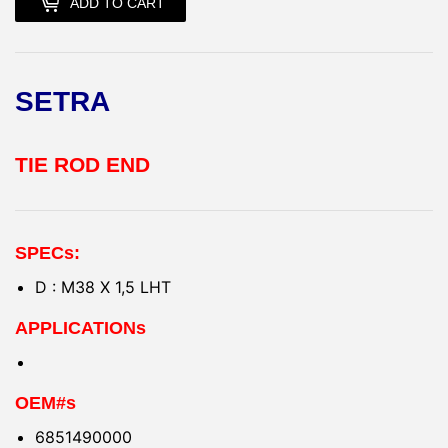
ADD TO CART
SETRA
TIE ROD END
SPECs:
D : M38 X 1,5 LHT
APPLICATIONs
OEM#s
6851490000