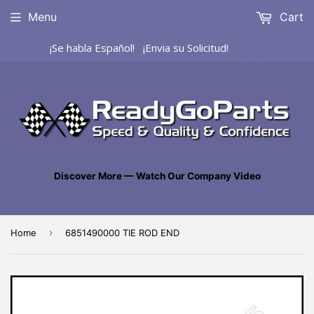
Menu
Cart
¡Se habla Español! ¡Envia su Solicitud!
Discover More — Watch Our Company Video
›
Home
6851490000 TIE ROD END