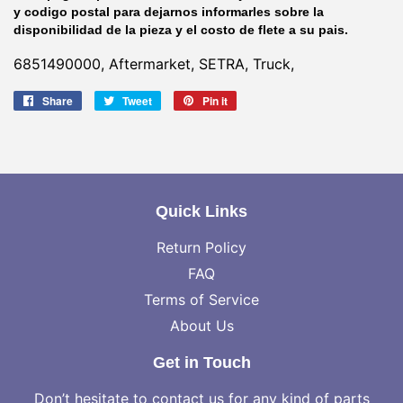
y codigo postal para dejarnos informarles sobre la
disponibilidad de la pieza y el costo de flete a su pais.
6851490000, Aftermarket, SETRA, Truck,
Share
Share
Tweet
Tweet
Pin it
Pin
on
on
on
Facebook
Twitter
Pinterest
Quick Links
Return Policy
FAQ
Terms of Service
About Us
Get in Touch
Don’t hesitate to contact us for any kind of parts