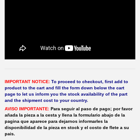
IMPORTANT NOTICE:
To proceed to checkout, first add to
product to the cart and fill the form down below the cart
page to let us inform you the stock availability of the part
and the shipment cost to your country.
AVISO IMPORTANTE:
Para seguir al paso de pago; por favor
añada la pieza a la cesta y llena la formulario abajo de la
pagina que aparece para dejarnos informarles la
disponibilidad de la pieza en stock y el costo de flete a su
pais.