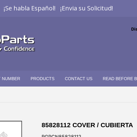
¡Se habla Español! ¡Envia su Solicitud!
Di
T NUMBER
PRODUCTS
CONTACT US
READ BEFORE 
85828112 COVER / CUBIERTA
RGPCN85828112