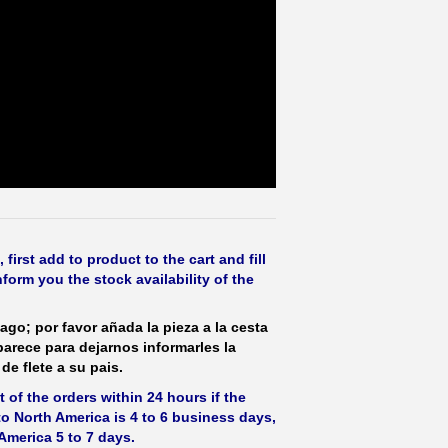
irst add to product to the cart and fill
form you the stock availability of the
ago; por favor añada la pieza a la cesta
parece para dejarnos informarles la
de flete a su pais.
 of the orders within 24 hours if the
 to North America is 4 to 6 business days,
America 5 to 7 days.